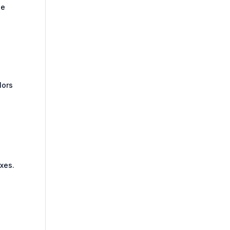
de
lors
xes.