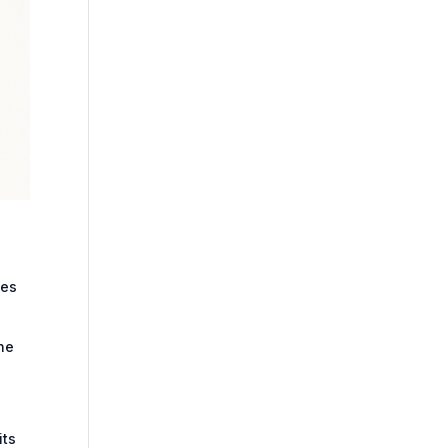
nes
une
its