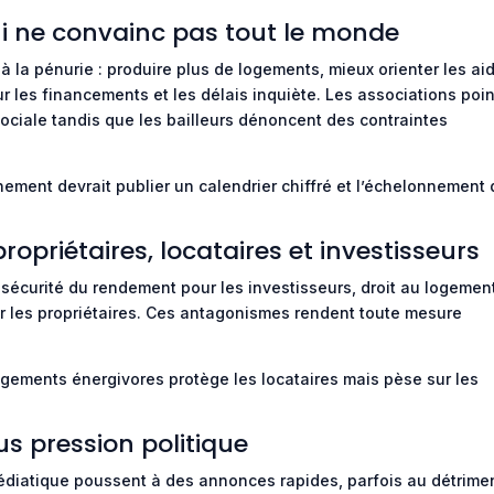
ui ne convainc pas tout le monde
la pénurie : produire plus de logements, mieux orienter les ai
 sur les financements et les délais inquiète. Les associations poi
sociale tandis que les bailleurs dénoncent des contraintes
rnement devrait publier un calendrier chiffré et l’échelonnement
ropriétaires, locataires et investisseurs
 : sécurité du rendement pour les investisseurs, droit au logemen
our les propriétaires. Ces antagonismes rendent toute mesure
logements énergivores protège les locataires mais pèse sur les
s pression politique
médiatique poussent à des annonces rapides, parfois au détrime