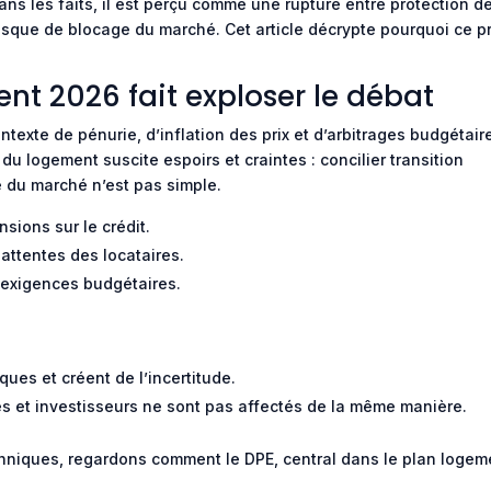
; dans les faits, il est perçu comme une rupture entre protection d
 risque de blocage du marché. Cet article décrypte pourquoi ce p
nt 2026 fait exploser le débat
texte de pénurie, d’inflation des prix et d’arbitrages budgétair
du logement suscite espoirs et craintes : concilier transition
 du marché n’est pas simple.
sions sur le crédit.
 attentes des locataires.
t exigences budgétaires.
ques et créent de l’incertitude.
ires et investisseurs ne sont pas affectés de la même manière.
echniques, regardons comment le DPE, central dans le plan logem