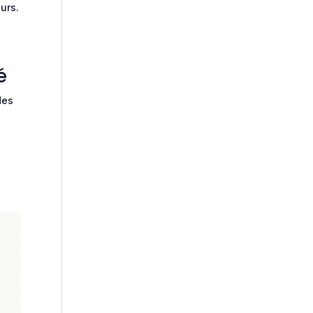
urs.
é
des